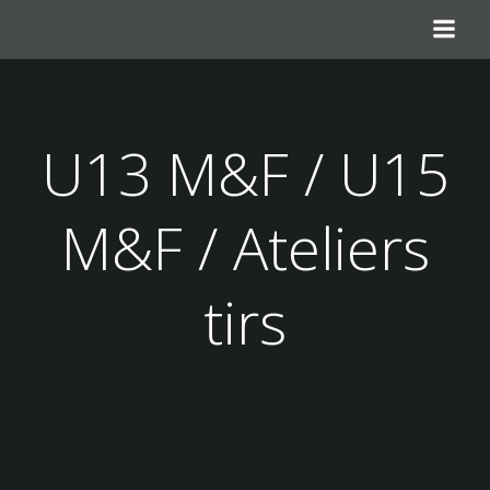
Aller
au
contenu
U13 M&F / U15
M&F / Ateliers
tirs