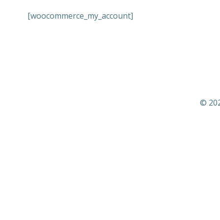
[woocommerce_my_account]
© 202